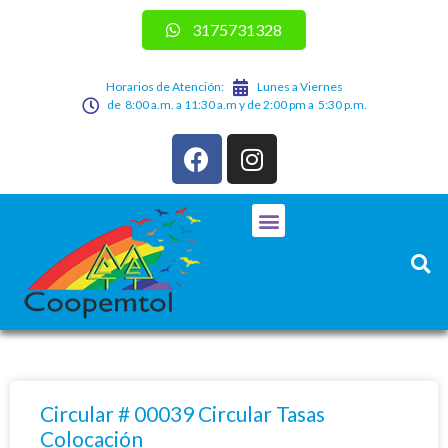
3175731328
Horarios de Atención:
Lunes a Viernes
de 8:00 a.m. a 11:30 a.m y de 2:00 pm a 5:30 p.m.
Circular # 00039 Circular Tasas
Colocación