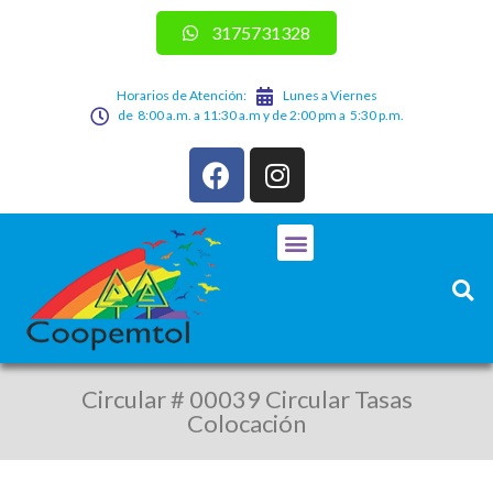
3175731328
Horarios de Atención:
Lunes a Viernes
de 8:00 a.m. a 11:30 a.m y de 2:00 pm a 5:30 p.m.
Circular # 00039 Circular Tasas
Colocación