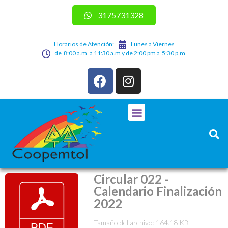
3175731328
Horarios de Atención:
Lunes a Viernes
de 8:00 a.m. a 11:30 a.m y de 2:00 pm a 5:30 p.m.
Circular 022 -
Calendario Finalización
2022
Tamaño del archivo: 164.18 KB