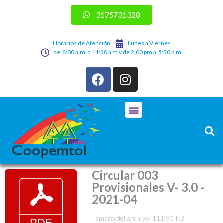
3175731328
Horarios de Atención:
Lunes a Viernes
de 8:00 a.m. a 11:30 a.m y de 2:00 pm a 5:30 p.m.
Circular 003
Provisionales V- 3.0 -
2021-04
Tamaño del archivo: 111.90 KB