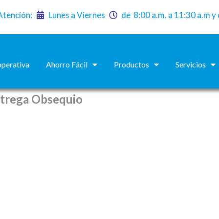
Atención:
Lunes a Viernes
de 8:00 a.m. a 11:30 a.m y
perativa
Ahorro Fácil
Productos
Servicios
ntrega Obsequio