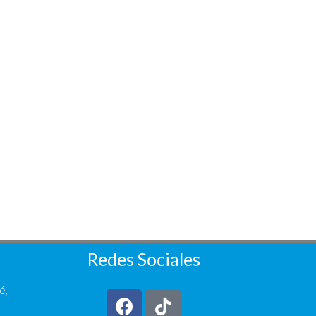
Redes Sociales
é,