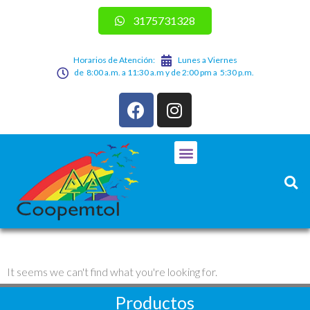
3175731328
Horarios de Atención:
Lunes a Viernes
de 8:00 a.m. a 11:30 a.m y de 2:00 pm a 5:30 p.m.
It seems we can't find what you're looking for.
Productos